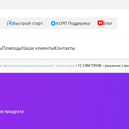
Быстрый старт
КОРП Поддержка
Блог
ы
Помощь
Наши клиенты
Контакты
е процессы взаимоотношений с клиентами
1C CRM ПРОФ – решение с во
ав продукта