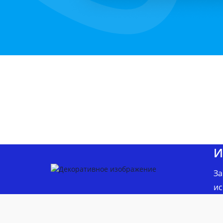
И
За
ис