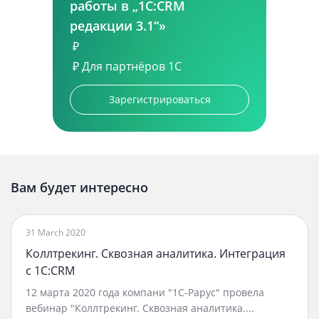
работы в „1С:CRM
редакции 3.1“»
₽
₽
Для партнёров 1С
Зарегистрироваться
Вам будет интересно
31 March 2020
Коллтрекинг. Сквозная аналитика. Интеграция
с 1С:CRM
12 марта 2020 года компани "1С-Рарус" провела
вебинар "Коллтрекинг. Сквозная аналитика....