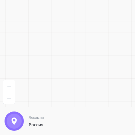
Статус:
Все
Стать партнером
Лаборатория информационных технологий
Москва
Ключевой
+
—
213
23160
Локация
Россия
+7 (499) 380-94-49