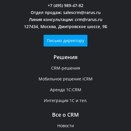
+7 (495) 989-47-82
Отдел продаж:
salescrm@rarus.ru
107
Линия консультации:
crm@rarus.ru
127434, Москва, Дмитровское шоссе, 9Б
4410
Письмо директору
+375 (017) 392-58-15
Решения
CRM-решения
1С-РАРУС-СПб
Мобильное решение iCRM
Санкт-Петербург
Аренда 1C:CRM
Интеграция 1С и тел.
Ключевой
Все о CRM
155
Новости