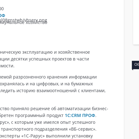
00
ОФ
мунальное хозяйство
хническую эксплуатацию и хозяйственное
ации десятки успешных проектов в части
Обучение
мости.
блемой разрозненного хранения информации
 сохранялась и на цифровых, и на бумажных
тследить историю взаимоотношений с клиентами,
ство приняло решение об автоматизации бизнес-
обретен программный продукт
1С:CRM ПРОФ
.
рус», с которым уже имелся опыт успешного
 транспортного подразделения «ВБ-сервис».
 эксперты «1С-Рарус» выполнили установку