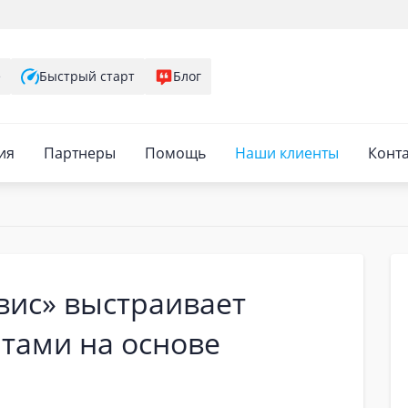
е
Быстрый старт
Блог
ия
Партнеры
Помощь
Наши клиенты
Конт
вис» выстраивает
тами на основе