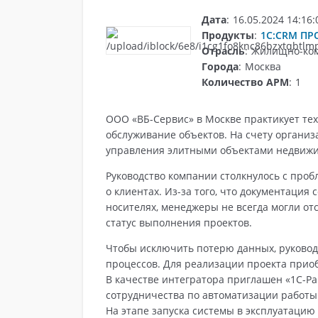
Дата
:
16.05.2024 14:16:
Продукты
:
1С:CRM ПР
Отрасль
:
Жилищно-ком
Города
:
Москва
Количество АРМ
:
1
ООО «ВБ-Сервис» в Москве практикует те
обслуживание объектов. На счету организ
Сертификация
управления элитными объектами недвижи
Руководство компании столкнулось с про
о клиентах. Из-за того, что документация
носителях, менеджеры не всегда могли о
статус выполнения проектов.
Чтобы исключить потерю данных, руковод
процессов. Для реализации проекта при
В качестве интегратора приглашен «1С-Ра
сотрудничества по автоматизации работы
На этапе запуска системы в эксплуатацию