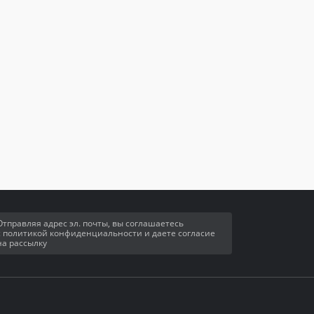
Отправляя адрес эл. почты, вы соглашаетесь
с политикой конфиденциальности и даете согласие
на рассылку