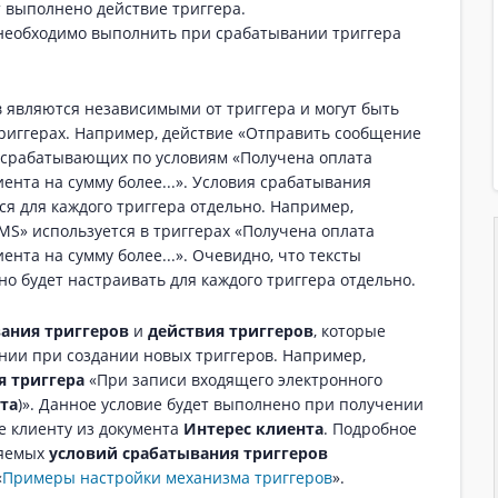
т выполнено действие триггера.
необходимо выполнить при срабатывании триггера
 являются независимыми от триггера и могут быть
риггерах. Например, действие «Отправить сообщение
, срабатывающих по условиям «Получена оплата
ента на сумму более...». Условия срабатывания
ся для каждого триггера отдельно. Например,
MS» используется в триггерах «Получена оплата
ента на сумму более...». Очевидно, что тексты
но будет настраивать для каждого триггера отдельно.
ания триггеров
и
действия триггеров
, которые
нии при создании новых триггеров. Например,
я триггера
«При записи входящего электронного
та
)». Данное условие будет выполнено при получении
е клиенту из документа
Интерес клиента
. Подробное
ляемых
условий срабатывания триггеров
«
Примеры настройки механизма триггеров
».