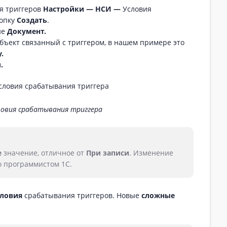
я триггеров
Настройки — НСИ —
Условия
нопку
Создать
.
ие
Документ.
бъект связанный с триггером, в нашем примере это
.
.
словия срабатывания триггера
е
значение, отличное от
При записи
. Изменение
о программистом 1С.
словия
срабатывания триггеров. Новые
сложные