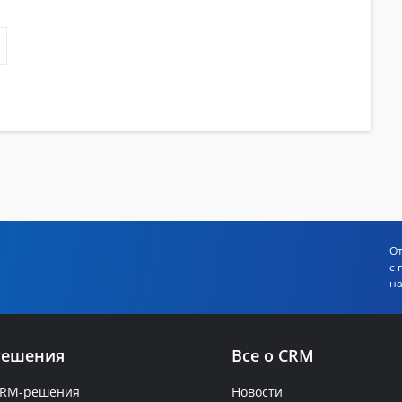
От
с 
на
Решения
Все о CRM
RM-решения
Новости