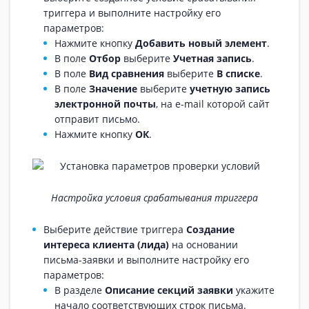
триггера и выполните настройку его
параметров:
Нажмите кнопку
Добавить новый элемент
.
В поле
Отбор
выберите
Учетная запись
.
В поле
Вид сравнения
выберите
В списке
.
В поле
Значение
выберите
учетную запись
электронной почты
, на e-mail которой сайт
отправит письмо.
Нажмите кнопку
ОК
.
Настройка условия срабатывания триггера
Выберите действие триггера
Создание
интереса клиента (лида)
на основании
письма-заявки и выполните настройку его
параметров:
В разделе
Описание секций заявки
укажите
начало соответствующих строк письма.