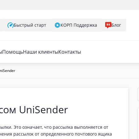
Быстрый старт
КОРП Поддержка
Блог
ы
Помощь
Наши клиенты
Контакты
niSender
сом UniSender
лки. Это означает, что рассылка выполняется от
нения рассылок от определенного почтового ящика