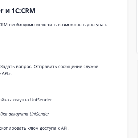
r и 1С:CRM
:CRM необходимо включить возможность доступа к
адать вопрос. Отправить сообщение службе
API».
йка аккаунта UniSender
скопировать ключ доступа к API.