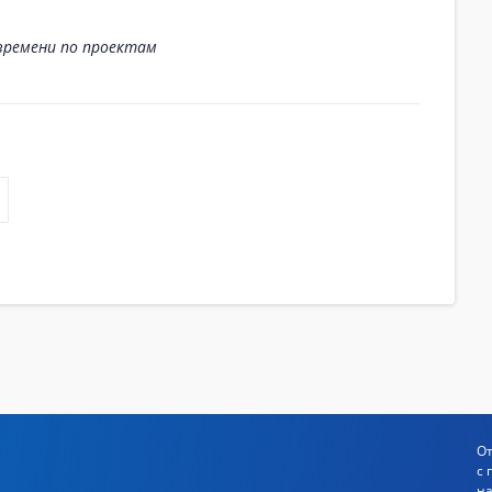
ремени по проектам
От
с 
на